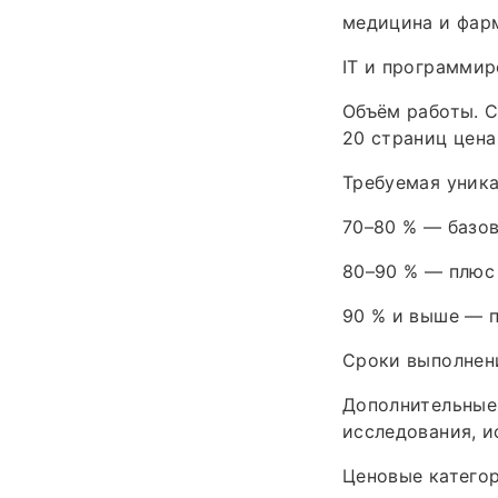
медицина и фарм
IT и программир
Объём работы. 
20 страниц цена
Требуемая уника
70–80 % — базов
80–90 % — плюс 
90 % и выше — п
Сроки выполнени
Дополнительные
исследования, и
Ценовые катего