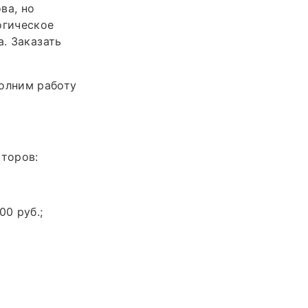
ва, но
огическое
а. Заказать
олним работу
торов:
00 руб.;