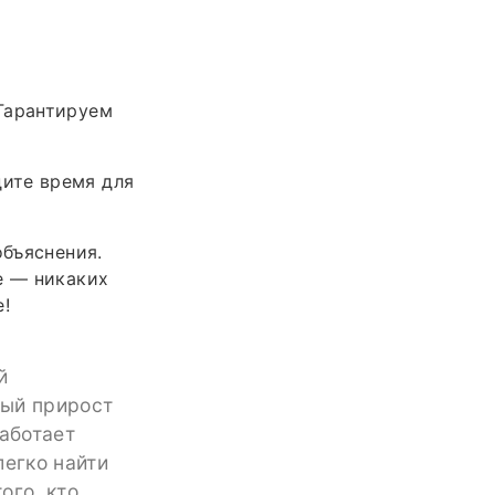
Гарантируем
ите время для
объяснения.
е — никаких
е!
й
ный прирост
работает
легко найти
ого, кто