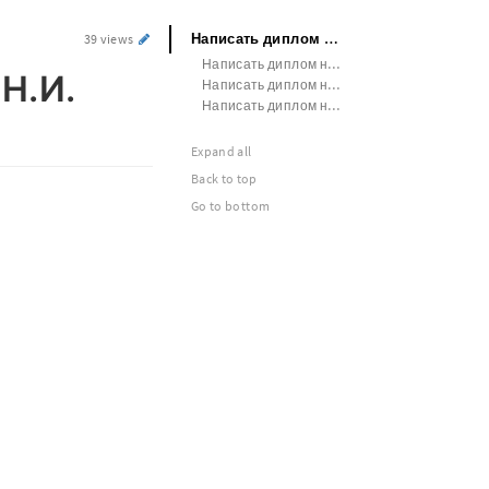
Написать диплом на заказ СГАУ им. Н.И. Вавилова
39 views
Написать диплом на заказ СмолГУ
 Н.И.
Написать диплом на заказ УдГУ
Написать диплом на заказ Уральский ГАУ
Expand all
Back to top
Go to bottom