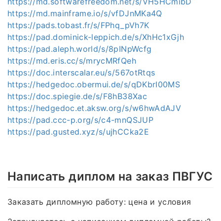
https://md.softwarefreedom.net/s/VH5HCmibD
https://md.mainframe.io/s/vfDJnMKa4Q
https://pads.tobast.fr/s/FPhq_pVh7K
https://pad.dominick-leppich.de/s/XhHc1xGjh
https://pad.aleph.world/s/8pINpWcfg
https://md.eris.cc/s/mrycMRfQeh
https://doc.interscalar.eu/s/567otRtqs
https://hedgedoc.obermui.de/s/qDKbrI00MS
https://doc.spiegie.de/s/F8hB38Xac
https://hedgedoc.et.aksw.org/s/w6hwAdAJV
https://pad.ccc-p.org/s/c4-mnQSJUP
https://pad.gusted.xyz/s/ujhCCka2E
Написать диплом на заказ ПВГУС
Заказать дипломную работу: цена и условия