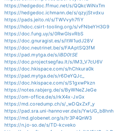
https://hedgedoc.ffmuc.net/s/QQkcWiNxTm
https://hedgedoc.ichmann.de/s/qzyjStvdxu
https://pads.jeito.nl/s/TWVvyh7fiY
https://hdoc.csirt-tooling.org/s/vFNbeYH3G9
https://doc.fung.uy/s/0RwGlsvRbS
https://doc.gnuragist.es/s/ltW1udJ28V
https://doc.neutrinet.be/s/FAAptSQ3fM
https://pad.mytga.de/s/
iBD0tSE
https://doc.projectsegfau.lt/s/IM3_V7cU6V
https://doc.hkispace.com/s/hChkura0k
https://pad.mytga.de/s/r6DeYQJc_
https://doc.hkispace.com/s/S1gxwPkzn
https://notes.rabjerg.de/s/ByWNeZJeGe
https://om-office.de/s/rkX4x-JxGx
https://md.coredump.ch/s/_wDQxZxF_y
https://pad.sra.uni-hannover.de/s/YwUG_b8hnh
https://md.globenet.org/s/tr3P4QnW3
https://n.jo-so.de/s/TD-kcveko