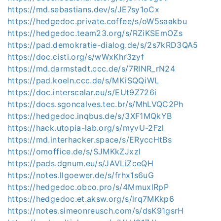
https://md.sebastians.dev/s/JE7sy1oCx
https://hedgedoc.private.coffee/s/oW5saakbu
https://hedgedoc.team23.org/s/RZiKSEmOZs
https://pad.demokratie-dialog.de/s/2s7kRD3QA5
https://doc.cisti.org/s/wWxKhr3zyf
https://md.darmstadt.ccc.de/s/7RINR_rN24
https://pad.koeln.ccc.de/s/MKiSQQiWL
https://doc.interscalar.eu/s/EUt9Z726i
https://docs.sgoncalves.tec.br/s/MhLVQC2Ph
https://hedgedoc.inqbus.de/s/3XF1MQkYB
https://hack.utopia-lab.org/s/myvU-2Fzl
https://md.interhacker.space/s/ERyccHtBs
https://omoffice.de/s/SJMKkZJxzl
https://pads.dgnum.eu/s/JAVLiZceQH
https://notes.llgoewer.de/s/frhx1s6uG
https://hedgedoc.obco.pro/s/4MmuxlRpP
https://hedgedoc.et.aksw.org/s/lrq7MKkp6
https://notes.simeonreusch.com/s/dsK91gsrH