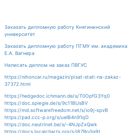
Заказать дипломную работу Княгининский
университет
Заказать дипломную работу ПГМУ им. академика
Е.А. Вагнера
Написать диплом на заказ ПВГУС
https://nihoncar.ru/magazin/pisat-stati-na-zakaz-
37372.html
https://hedgedoc.ichmann.de/s/T0OpfG3Yq0
https://doc.spiegie.de/s/9c11BUsBV
https://md.softwarefreedom.net/s/io9j-spvB
https://pad.ccc-p.org/s/uelB4n91qD
https://doc.neutrinet.be/s/-4NJpZxQwk
https://docs.localcharts.org/s/j87Ro0g9t