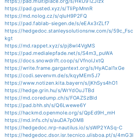
https://pad.multiplace.org/s/HkU91ZJlzx
https://pad.gusted.xyz/s/TIiPpMnnR
https://md.nolog.cz/s/qIuH9P2FQ
https://pad.fablab-siegen.de/s/eEAx3rZLf7
https://hedgedoc.stanleysolutionsnw.com/s/59c_Fsc
kgt
https://md.rappet.xyz/s/pj8wl4VgMS
https://pad.medialepfade.net/s/S4m3_puWA
https://docs.snowdrift.coop/s/VfnolJxtQ
https://write.frame.gargantext.org/s/HyACal1xGe
https://codi.sevenvm.de/s/kqyMEm5J7
https://www.notizen.kita.bayern/s/jKhSys4hO1
https://hedge.grin.hu/s/WrYdOuJTBd
https://md.coredump.ch/s/FOAZSzBld
https://pad.bhh.sh/s/Q6Lwewe6Y
https://hackmd.openmole.org/s/QpEd9H_mH
https://md.infs.ch/s/auDA7p0M8
https://hedgedoc.nrp-nautilus.io/s/sWP2YASq-C
https://hedgedoc.dsor.isr.tecnico.ulisboa.pt/s/4mG3l