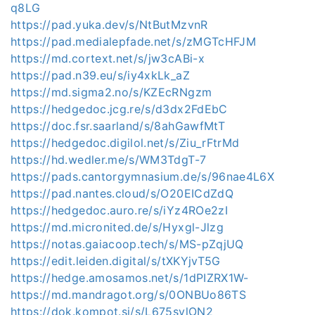
q8LG
https://pad.yuka.dev/s/NtButMzvnR
https://pad.medialepfade.net/s/zMGTcHFJM
https://md.cortext.net/s/jw3cABi-x
https://pad.n39.eu/s/iy4xkLk_aZ
https://md.sigma2.no/s/KZEcRNgzm
https://hedgedoc.jcg.re/s/d3dx2FdEbC
https://doc.fsr.saarland/s/8ahGawfMtT
https://hedgedoc.digilol.net/s/Ziu_rFtrMd
https://hd.wedler.me/s/WM3TdgT-7
https://pads.cantorgymnasium.de/s/96nae4L6X
https://pad.nantes.cloud/s/O20EICdZdQ
https://hedgedoc.auro.re/s/iYz4ROe2zI
https://md.micronited.de/s/Hyxgl-Jlzg
https://notas.gaiacoop.tech/s/MS-pZqjUQ
https://edit.leiden.digital/s/tXKYjvT5G
https://hedge.amosamos.net/s/1dPIZRX1W-
https://md.mandragot.org/s/0ONBUo86TS
https://dok.kompot.si/s/L675sylON2