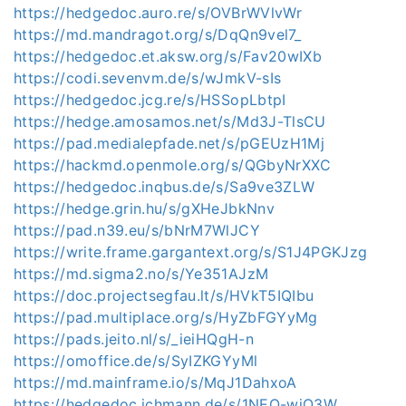
https://hedgedoc.auro.re/s/OVBrWVlvWr
https://md.mandragot.org/s/DqQn9vel7_
https://hedgedoc.et.aksw.org/s/Fav20wIXb
https://codi.sevenvm.de/s/wJmkV-sIs
https://hedgedoc.jcg.re/s/HSSopLbtpI
https://hedge.amosamos.net/s/Md3J-TlsCU
https://pad.medialepfade.net/s/pGEUzH1Mj
https://hackmd.openmole.org/s/QGbyNrXXC
https://hedgedoc.inqbus.de/s/Sa9ve3ZLW
https://hedge.grin.hu/s/gXHeJbkNnv
https://pad.n39.eu/s/bNrM7WlJCY
https://write.frame.gargantext.org/s/S1J4PGKJzg
https://md.sigma2.no/s/Ye351AJzM
https://doc.projectsegfau.lt/s/HVkT5IQIbu
https://pad.multiplace.org/s/HyZbFGYyMg
https://pads.jeito.nl/s/_ieiHQgH-n
https://omoffice.de/s/SyIZKGYyMl
https://md.mainframe.io/s/MqJ1DahxoA
https://hedgedoc.ichmann.de/s/1NEQ-wiO3W