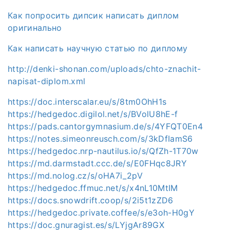
Как попросить дипсик написать диплом
оригинально
Как написать научную статью по диплому
http://denki-shonan.com/uploads/chto-znachit-
napisat-diplom.xml
https://doc.interscalar.eu/s/8tm0OhH1s
https://hedgedoc.digilol.net/s/BVolU8hE-f
https://pads.cantorgymnasium.de/s/4YFQT0En4
https://notes.simeonreusch.com/s/3kDfIamS6
https://hedgedoc.nrp-nautilus.io/s/QfZh-1T70w
https://md.darmstadt.ccc.de/s/E0FHqc8JRY
https://md.nolog.cz/s/oHA7i_2pV
https://hedgedoc.ffmuc.net/s/x4nL10MtIM
https://docs.snowdrift.coop/s/2i5t1zZD6
https://hedgedoc.private.coffee/s/e3oh-H0gY
https://doc.gnuragist.es/s/LYjgAr89GX