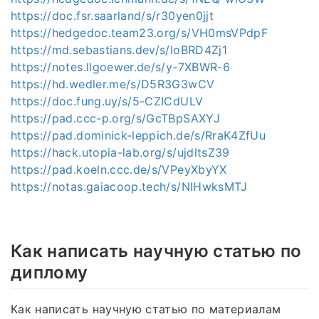
https://doc.fsr.saarland/s/r30yen0jjt
https://hedgedoc.team23.org/s/VH0msVPdpF
https://md.sebastians.dev/s/loBRD4Zj1
https://notes.llgoewer.de/s/y-7XBWR-6
https://hd.wedler.me/s/D5R3G3wCV
https://doc.fung.uy/s/5-CZICdULV
https://pad.ccc-p.org/s/GcTBpSAXYJ
https://pad.dominick-leppich.de/s/RraK4ZfUu
https://hack.utopia-lab.org/s/ujdltsZ39
https://pad.koeln.ccc.de/s/VPeyXbyYX
https://notas.gaiacoop.tech/s/NIHwksMTJ
Как написать научную статью по
диплому
Как написать научную статью по материалам