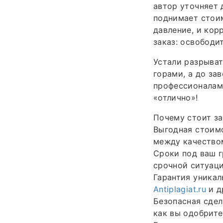
автор уточняет д
поднимает стоим
давление, и кор
заказ: освободи
Устали разрыват
горами, а до за
профессионалам 
«отлично»!
Почему стоит за
Выгодная стоимо
между качество
Сроки под ваш 
срочной ситуаци
Гарантия уникал
Antiplagiat.ru
и д
Безопасная сдел
как вы одобрите