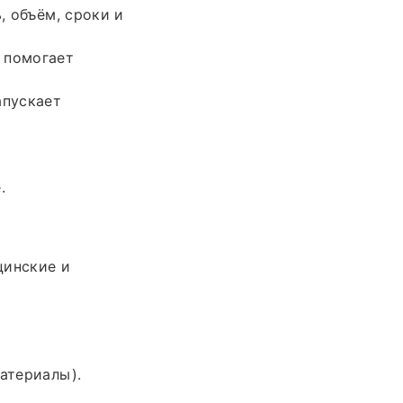
, объём, сроки и
 помогает
апускает
.
цинские и
атериалы).