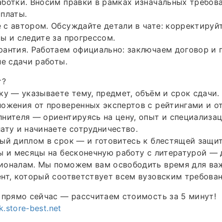
ботки. Вносим правки в рамках изначальных требов
платы.
с автором. Обсуждайте детали в чате: корректируйт
ы и следите за прогрессом.
рантия. Работаем официально: заключаем договор и
ле сдачи работы.
т?
ку — указываете тему, предмет, объём и срок сдачи.
ожения от проверенных экспертов с рейтингами и о
нителя — ориентируясь на цену, опыт и специализа
ату и начинаете сотрудничество.
ый диплом в срок — и готовитесь к блестящей защит
ы и месяцы на бесконечную работу с литературой — 
ионалам. Мы поможем вам освободить время для важ
нт, который соответствует всем вузовским требова
 прямо сейчас — рассчитаем стоимость за 5 минут!
k.store-best.net