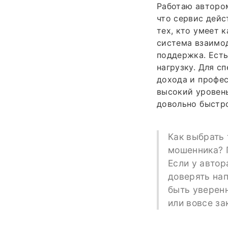
Работаю автором
что сервис дейс
тех, кто умеет 
система взаимод
поддержка. Ест
нагрузку. Для с
дохода и профес
высокий уровень
довольно быстр
Как выбрать 
мошенника? П
Если у автор
доверять нап
быть уверенн
или вовсе за