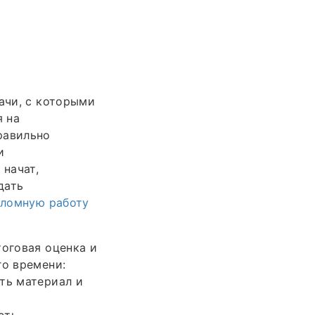
ачи, с которыми
я на
равильно
и
начат,
дать
пломную работу
тоговая оценка и
го времени:
ть материал и
сть