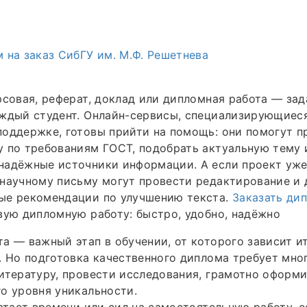
 на заказ СибГУ им. М.Ф. Решетнева
рсовая, реферат, доклад или дипломная работа — зад
аждый студент. Онлайн-сервисы, специализирующиес
оддержке, готовы прийти на помощь: они помогут п
 по требованиям ГОСТ, подобрать актуальную тему 
адёжные источники информации. А если проект уже 
научному письму могут провести редактирование и 
ые рекомендации по улучшению текста.
Заказать ди
вую дипломную работу: быстро, удобно, надёжно
а — важный этап в обучении, от которого зависит и
. Но подготовка качественного диплома требует мно
итературу, провести исследования, грамотно оформи
о уровня уникальности.
ватает времени или сил на самостоятельную работу, е