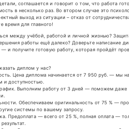
етали, соглашается и говорит о том, что работа гото
ость в несколько раз. Во втором случае это психол
ректный выход из ситуации – отказ от сотрудничеств
те время для главного!
ься между учёбой, работой и личной жизнью? Защит
вершения работы ещё далеко? Доверьте написание д
— и получите готовую работу, которая пройдёт про
казать диплом у нас?
сть. Цена диплома начинается от 7 950 руб. — мы н
м и доступностью.
график. Выполним работу от 3 дней — поможем даже
и.
ьности. Обеспечиваем оригинальность от 75 % — пр
ругие системы по вашему запросу.
ка. Предоплата — всего от 25 %, полная оплата — тол
 результат.