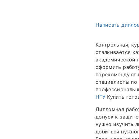
Написать диплом
Контрольная, ку
сталкивается к
академической п
оформить работу
порекомендуют н
специалисты по 
профессиональн
НГУ
Купить гото
Дипломная работ
допуск к защите
нужно изучить л
добиться нужног
Если у вас не х