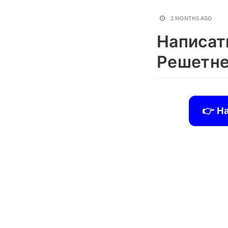
2 MONTHS AGO
Написат
Решетн
👉 Н