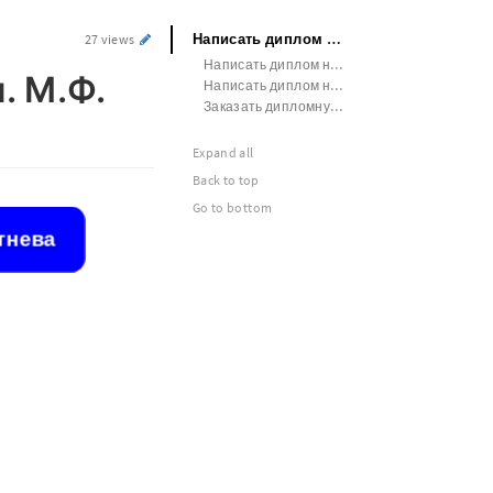
Написать диплом на заказ СибГУ им. М.Ф. Решетнева
27 views
Написать диплом на заказ РГУ им. А.Н. Косыгина
. М.Ф.
Написать диплом на заказ МГТУ ГА
Заказать дипломную работу НГУ
Expand all
Back to top
Go to bottom
тнева