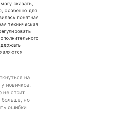
могу сказать,
о, особенно для
вилась понятная
ная техническая
регулировать
дополнительного
 держать
оявляются
аткнуться на
 у новичков.
о не стоит
 больше, но
ять ошибки