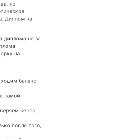
ва, но
огическое
а. Диплом на
а диплома не за
иплома
верку на
аходим баланс
 в самой
оверяем через
ько после того,