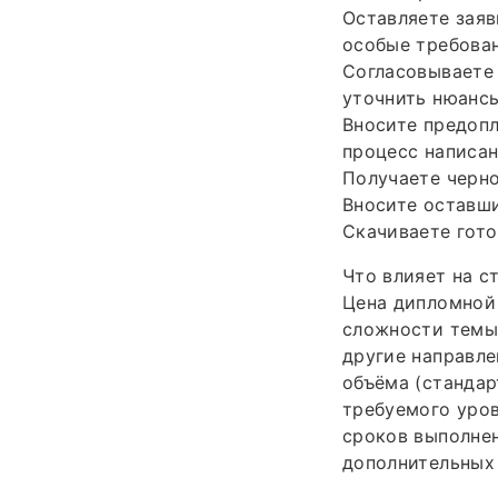
Оставляете заяв
особые требован
Согласовываете 
уточнить нюансы
Вносите предопл
процесс написан
Получаете черно
Вносите оставш
Скачиваете гото
Что влияет на с
Цена дипломной 
сложности темы 
другие направле
объёма (стандар
требуемого уров
сроков выполнен
дополнительных 