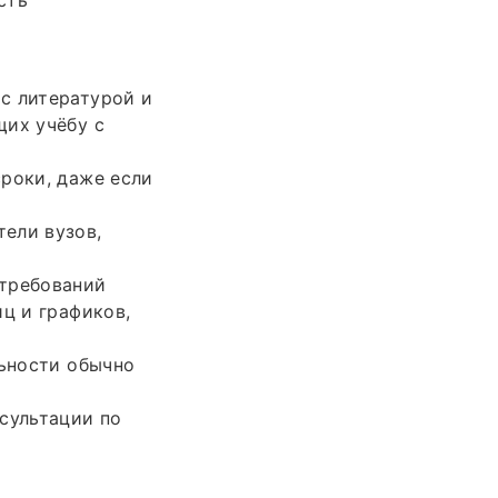
с литературой и
щих учёбу с
роки, даже если
ели вузов,
 требований
ц и графиков,
льности обычно
сультации по