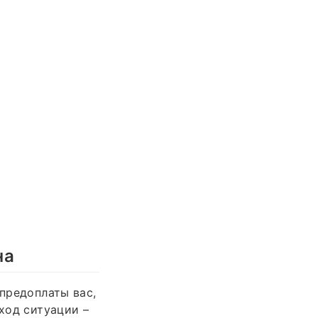
на
 предоплаты вас,
сход ситуации –