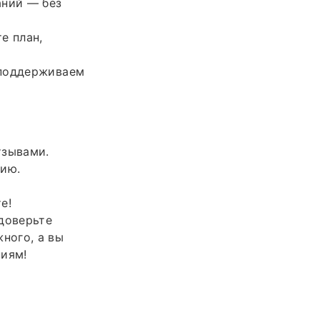
аний — без
е план,
 поддерживаем
тзывами.
цию.
е!
доверьте
ного, а вы
ниям!