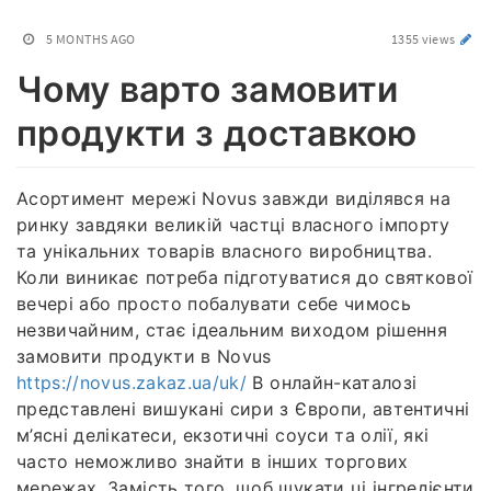
5 MONTHS AGO
1355 views
Чому варто замовити
продукти з доставкою
Асортимент мережі Novus завжди виділявся на
ринку завдяки великій частці власного імпорту
та унікальних товарів власного виробництва.
Коли виникає потреба підготуватися до святкової
вечері або просто побалувати себе чимось
незвичайним, стає ідеальним виходом рішення
замовити продукти в Novus
https://novus.zakaz.ua/uk/
В онлайн-каталозі
представлені вишукані сири з Європи, автентичні
м’ясні делікатеси, екзотичні соуси та олії, які
часто неможливо знайти в інших торгових
мережах. Замість того, щоб шукати ці інгредієнти