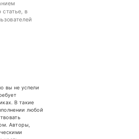
анием
 статье, в
льзователей
но вы не успели
ребует
ках. В такие
ыполнении любой
ствовать
ом. Авторы,
ическими