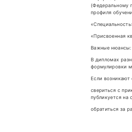
(Федеральному 
профиля обучен
«Специальность»
«Присвоенная к
Важные нюансы:
В дипломах разн
формулировки мо
Если возникают 
свериться с при
публикуется на с
обратиться за р