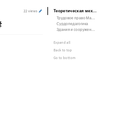
Теоретическая механика Рецензия#
22 views
Трудовое право Маркетинговое исследование Пензенский ГАУ
#
Сурдопедагогика
Здания и сооружения Рецензия
Expand all
Back to top
Go to bottom