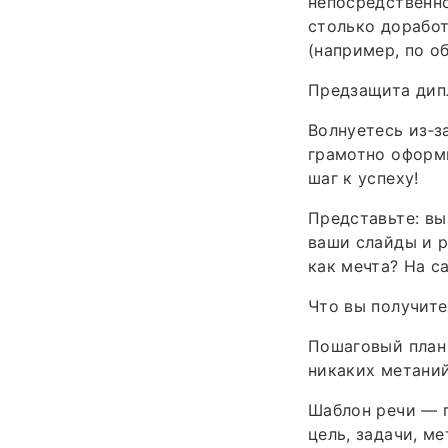
непосредственно
столько доработ
(например, по о
Предзащита дипл
Волнуетесь из‑з
грамотно оформ
шаг к успеху!
Представьте: вы
ваши слайды и 
как мечта? На с
Что вы получите
Пошаговый план 
никаких метаний
Шаблон речи — г
цель, задачи, ме