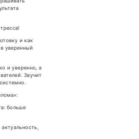
прашивать
ультата
тресса!
отовку и как
 в уверенный
ко и уверенно, а
вателей. Звучит
 системно.
плома»:
а: больше
 актуальность,