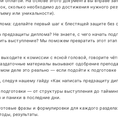
й оплатой. На основе этого документа вы вправе за
ок, сколько необходимо до достижения нужного рез
бъему или уникальности).
ома: сделайте первый шаг к блестящей защите без с
а предзащиты диплома? Не знаете, с чего начать подг
ить выступление? Мы поможем превратить этот этап
 выходите к комиссии с ясной головой, говорите чёт
раздаточные материалы вызывают одобрение препода
амом деле это реально — если подойти к подготовке
, следуя нашему гайду «Как написать предзащиту ди
подготовки — от структуры выступления до тайминг
 и паники в последние дни.
отовые фразы и формулировки для каждого раздела:
тоды, результаты.