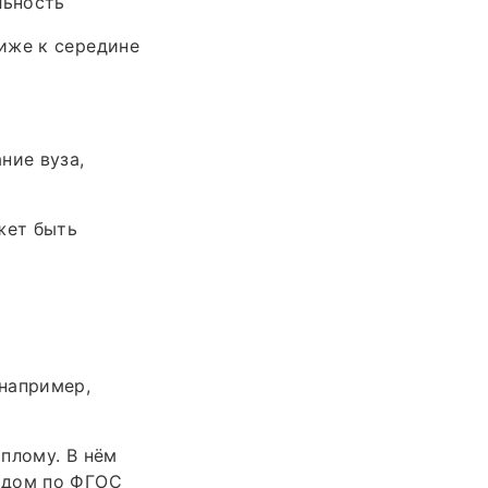
льность
иже к середине
ние вуза,
жет быть
например,
плому. В нём
одом по ФГОС