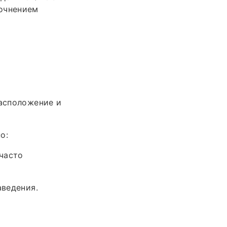
точнением
расположение и
о:
часто
аведения.