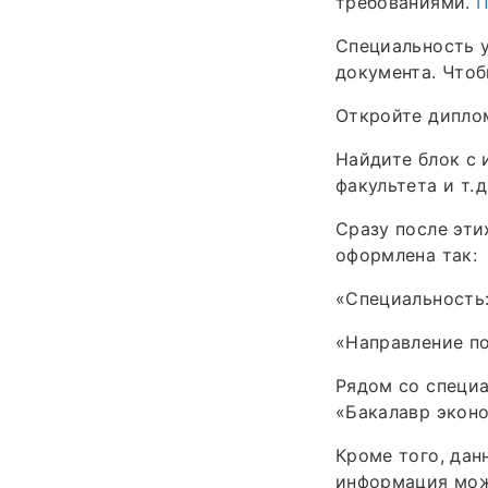
требованиями.
П
Специальность у
документа. Чтоб
Откройте диплом
Найдите блок с 
факультета и т. 
Сразу после эти
оформлена так:
«Специальность:
«Направление по
Рядом со специа
«Бакалавр эконо
Кроме того, дан
информация мож