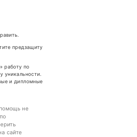
равить.
атите предзащиту
» работу по
у уникальности.
вые и дипломные
 помощь не
 по
верить
на сайте