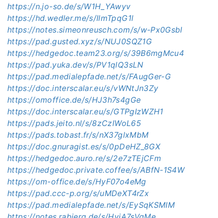
https://n.jo-so.de/s/W1H_YAwyv
https://hd.wedler.me/s/IlmTpqG1l
https://notes.simeonreusch.com/s/w-Px0GsbI
https://pad.gusted.xyz/s/NUJ0SQZ1G
https://hedgedoc.team23.org/s/39B6mgMcu4
https://pad.yuka.dev/s/PV1qlQ3sLN
https://pad.medialepfade.net/s/FAugGer-G
https://doc.interscalar.eu/s/vWNtJn3Zy
https://omoffice.de/s/HJ3h7s4gGe
https://doc.interscalar.eu/s/GTPgIzWZH1
https://pads.jeito.nl/s/8zCzlWoL65
https://pads.tobast.fr/s/nX37glxMbM
https://doc.gnuragist.es/s/0pDeHZ_8GX
https://hedgedoc.auro.re/s/2e7zTEjCFm
https://hedgedoc.private.coffee/s/ABfN-1S4W
https://om-office.de/s/HyF07o4eMg
https://pad.ccc-p.org/s/uMDeXT4rZx
https://pad.medialepfade.net/s/EySqKSMIM
https://notes.rabjerg.de/s/HyjA7sVgMe