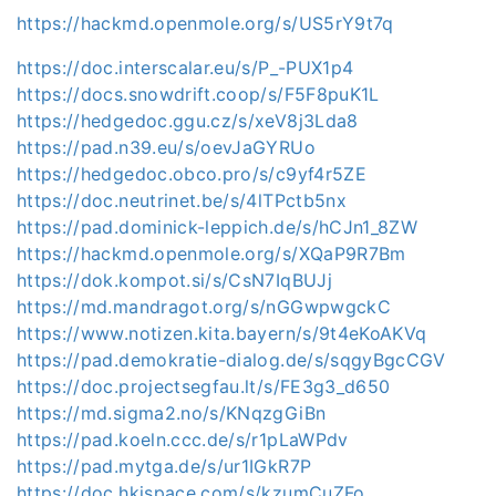
https://hackmd.openmole.org/s/US5rY9t7q
https://doc.interscalar.eu/s/P_-PUX1p4
https://docs.snowdrift.coop/s/F5F8puK1L
https://hedgedoc.ggu.cz/s/xeV8j3Lda8
https://pad.n39.eu/s/oevJaGYRUo
https://hedgedoc.obco.pro/s/c9yf4r5ZE
https://doc.neutrinet.be/s/4lTPctb5nx
https://pad.dominick-leppich.de/s/hCJn1_8ZW
https://hackmd.openmole.org/s/XQaP9R7Bm
https://dok.kompot.si/s/CsN7IqBUJj
https://md.mandragot.org/s/nGGwpwgckC
https://www.notizen.kita.bayern/s/9t4eKoAKVq
https://pad.demokratie-dialog.de/s/sqgyBgcCGV
https://doc.projectsegfau.lt/s/FE3g3_d650
https://md.sigma2.no/s/KNqzgGiBn
https://pad.koeln.ccc.de/s/r1pLaWPdv
https://pad.mytga.de/s/ur1IGkR7P
https://doc.hkispace.com/s/kzumCuZFo