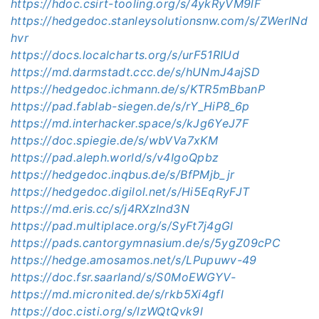
https://hdoc.csirt-tooling.org/s/4ykRyVM9lF
https://hedgedoc.stanleysolutionsnw.com/s/ZWerINd
hvr
https://docs.localcharts.org/s/urF51RIUd
https://md.darmstadt.ccc.de/s/hUNmJ4ajSD
https://hedgedoc.ichmann.de/s/KTR5mBbanP
https://pad.fablab-siegen.de/s/rY_HiP8_6p
https://md.interhacker.space/s/kJg6YeJ7F
https://doc.spiegie.de/s/wbVVa7xKM
https://pad.aleph.world/s/v4IgoQpbz
https://hedgedoc.inqbus.de/s/BfPMjb_jr
https://hedgedoc.digilol.net/s/Hi5EqRyFJT
https://md.eris.cc/s/j4RXzlnd3N
https://pad.multiplace.org/s/SyFt7j4gGl
https://pads.cantorgymnasium.de/s/5ygZ09cPC
https://hedge.amosamos.net/s/LPupuwv-49
https://doc.fsr.saarland/s/S0MoEWGYV-
https://md.micronited.de/s/rkb5Xi4gfl
https://doc.cisti.org/s/lzWQtQvk9l