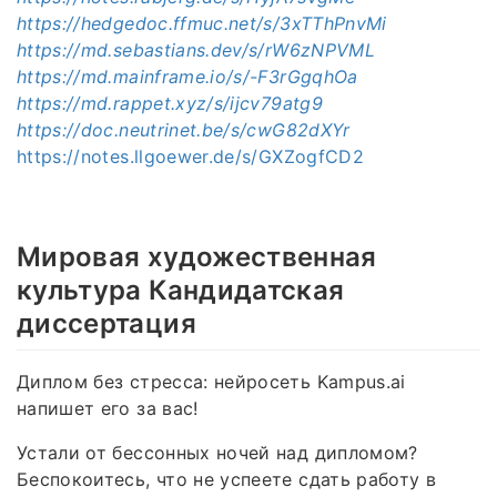
https://hedgedoc.ffmuc.net/s/3xTThPnvMi
https://md.sebastians.dev/s/rW6zNPVML
https://md.mainframe.io/s/-F3rGgqhOa
https://md.rappet.xyz/s/ijcv79atg9
https://doc.neutrinet.be/s/cwG82dXYr
https://notes.llgoewer.de/s/GXZogfCD2
Мировая художественная
культура Кандидатская
диссертация
Диплом без стресса: нейросеть Kampus.ai
напишет его за вас!
Устали от бессонных ночей над дипломом?
Беспокоитесь, что не успеете сдать работу в