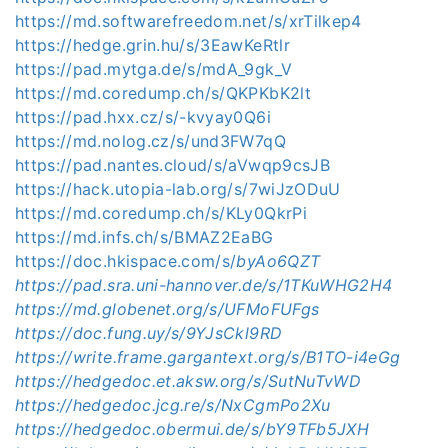
https://md.softwarefreedom.net/s/xrTilkep4
https://hedge.grin.hu/s/3EawKeRtlr
https://pad.mytga.de/s/mdA_9gk_V
https://md.coredump.ch/s/QKPKbK2lt
https://pad.hxx.cz/s/-kvyay0Q6i
https://md.nolog.cz/s/und3FW7qQ
https://pad.nantes.cloud/s/aVwqp9csJB
https://hack.utopia-lab.org/s/7wiJzODuU
https://md.coredump.ch/s/KLy0QkrPi
https://md.infs.ch/s/BMAZ2EaBG
https://doc.hkispace.com/s/
byAo6QZT
https://pad.sra.uni-hannover.de/s/1TKuWHG2H4
https://md.globenet.org/s/UFMoFUFgs
https://doc.fung.uy/s/9YJsCkl9RD
https://write.frame.gargantext.org/s/B1TO-i4eGg
https://hedgedoc.et.aksw.org/s/SutNuTvWD
https://hedgedoc.jcg.re/s/NxCgmPo2Xu
https://hedgedoc.obermui.de/s/bY9TFb5JXH