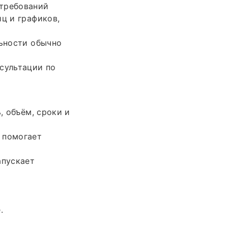
 требований
ц и графиков,
льности обычно
сультации по
, объём, сроки и
 помогает
апускает
.