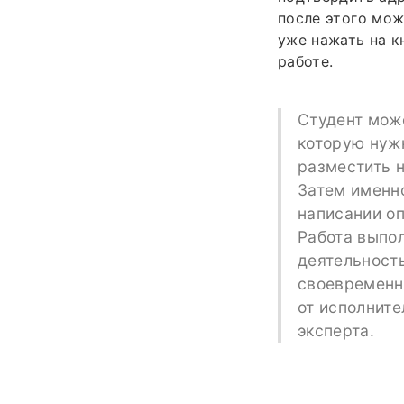
после этого мож
уже нажать на к
работе.
Студент може
которую нужн
разместить н
Затем именн
написании оп
Работа выпол
деятельност
своевременно
от исполните
эксперта.