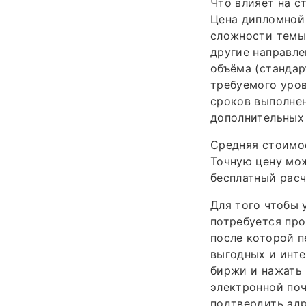
Что влияет на с
Цена дипломной 
сложности темы 
другие направле
объёма (стандар
требуемого уров
сроков выполнен
дополнительных 
Средняя стоимос
Точную цену мож
бесплатный расч
Для того чтобы 
потребуется про
после которой 
выгодных и инте
биржи и нажать 
электронной поч
подтвердить адр