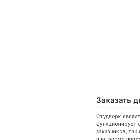
Заказать 
Студворк являет
функционирует с
заказчиков, так
платформе проис