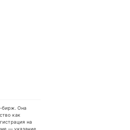
-бирж. Она
ство как
егистрация на
еме — указание