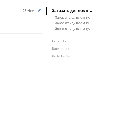
Заказать дипломную работу УГГУ
28 views
Заказать дипломную работу ТувГУ
Заказать дипломную работу Княгининский университет
Заказать дипломную работу АнГТУ
Expand all
Back to top
Go to bottom