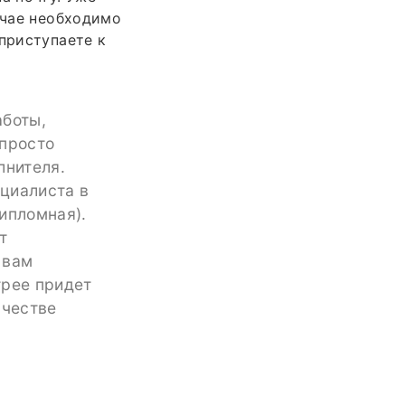
учае необходимо
приступаете к
аботы,
 просто
лнителя.
циалиста в
ипломная).
т
 вам
трее придет
ачестве