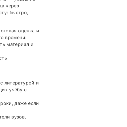
да через
оту: быстро,
тоговая оценка и
го времени:
ть материал и
сть
с литературой и
щих учёбу с
роки, даже если
ели вузов,