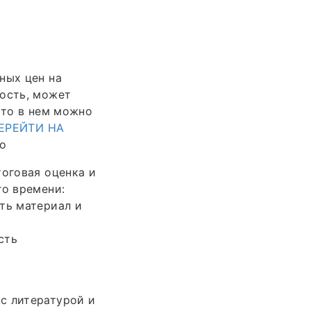
ных цен на
мость, может
 то в нем можно
ЕРЕЙТИ НА
но
тоговая оценка и
го времени:
ть материал и
сть
с литературой и