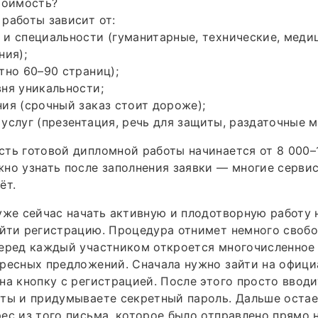
тоимость?
работы зависит от:
и специальности (гуманитарные, технические, меди
ния);
тно 60–90 страниц);
ня уникальности;
ия (срочный заказ стоит дороже);
услуг (презентация, речь для защиты, раздаточные м
ть готовой дипломной работы начинается от 8 000–1
но узнать после заполнения заявки — многие серви
ёт.
уже сейчас начать активную и плодотворную работу 
йти регистрацию. Процедура отнимет немного свобо
перед каждый участником откроется многочисленное
ресных предложений. Сначала нужно зайти на офици
на кнопку с регистрацией. После этого просто вводи
ты и придумываете секретный пароль. Дальше остае
ес из того письма, которое было отправлено прямо н