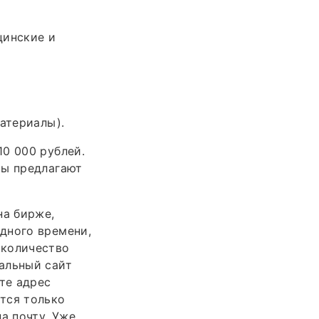
цинские и
атериалы).
0 000 рублей.
сы предлагают
на бирже,
дного времени,
 количество
альный сайт
те адрес
тся только
а почту. Уже