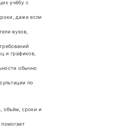
щих учёбу с
роки, даже если
ели вузов,
 требований
ц и графиков,
льности обычно
сультации по
, объём, сроки и
 помогает