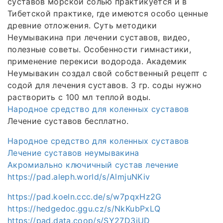
суставов морской солью практикуется и в
Тибетской практике, где имеются особо ценные
древние отложения. Суть методики
Неумывакина при лечении суставов, видео,
полезные советы. Особенности гимнастики,
применение перекиси водорода. Академик
Неумывакин создал свой собственный рецепт с
содой для лечения суставов. 3 гр. соды нужно
растворить с 100 мл теплой воды.
Народное средство для коленных суставов
Лечение суставов бесплатно.
Народное средство для коленных суставов
Лечение суставов неумывакина
Акромиально ключичный сустав лечение
https://pad.aleph.world/s/AlmjuNKiv
https://pad.koeln.ccc.de/s/w7pqxHz2G
https://hedgedoc.ggu.cz/s/NkKubPxLQ
https://pad.data.coop/s/SY27D3jUD