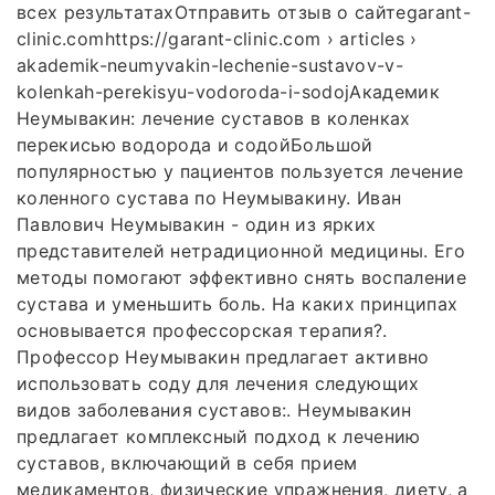
всех результатахОтправить отзыв о сайтеgarant-
clinic.comhttps://garant-clinic.com › articles ›
akademik-neumyvakin-lechenie-sustavov-v-
kolenkah-perekisyu-vodoroda-i-sodojАкадемик
Неумывакин: лечение суставов в коленках
перекисью водорода и содойБольшой
популярностью у пациентов пользуется лечение
коленного сустава по Неумывакину. Иван
Павлович Неумывакин - один из ярких
представителей нетрадиционной медицины. Его
методы помогают эффективно снять воспаление
сустава и уменьшить боль. На каких принципах
основывается профессорская терапия?.
Профессор Неумывакин предлагает активно
использовать соду для лечения следующих
видов заболевания суставов:. Неумывакин
предлагает комплексный подход к лечению
суставов, включающий в себя прием
медикаментов, физические упражнения, диету, а