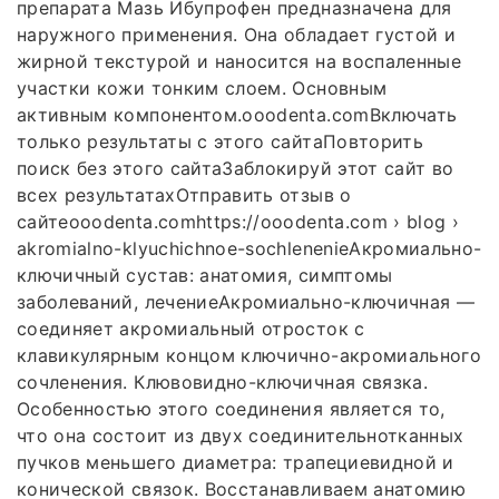
препарата Мазь Ибупрофен предназначена для
наружного применения. Она обладает густой и
жирной текстурой и наносится на воспаленные
участки кожи тонким слоем. Основным
активным компонентом.ooodenta.comВключать
только результаты с этого сайтаПовторить
поиск без этого сайтаЗаблокируй этот сайт во
всех результатахОтправить отзыв о
сайтеooodenta.comhttps://ooodenta.com › blog ›
akromialno-klyuchichnoe-sochlenenieАкромиально-
ключичный сустав: анатомия, симптомы
заболеваний, лечениеАкромиально-ключичная —
соединяет акромиальный отросток с
клавикулярным концом ключично-акромиального
сочленения. Клювовидно-ключичная связка.
Особенностью этого соединения является то,
что она состоит из двух соединительнотканных
пучков меньшего диаметра: трапециевидной и
конической связок. Восстанавливаем анатомию