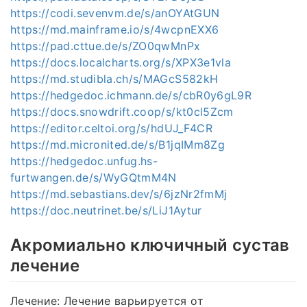
https://codi.sevenvm.de/s/anOYAtGUN
https://md.mainframe.io/s/4wcpnEXX6
https://pad.cttue.de/s/ZO0qwMnPx
https://docs.localcharts.org/s/XPX3e1vla
https://md.studibla.ch/s/MAGcS582kH
https://hedgedoc.ichmann.de/s/cbR0y6gL9R
https://docs.snowdrift.coop/s/kt0cl5Zcm
https://editor.celtoi.org/s/hdUJ_F4CR
https://md.micronited.de/s/B1jqIMm8Zg
https://hedgedoc.unfug.hs-
furtwangen.de/s/WyGQtmM4N
https://md.sebastians.dev/s/6jzNr2fmMj
https://doc.neutrinet.be/s/LiJ1Aytur
Акромиально ключичный сустав
лечение
Лечение: Лечение варьируется от